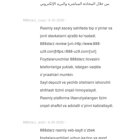
من خلال المحادثة المباشرة والبريد الإلكتروني.
888starz_zvpa / 6-30-2026 / ·
Rasmiy sayt asosiy sahifada top o’yinlar va
jonli stavkalarni ajratib ko’rsatadi.
888starz review [url=http://www.888-
uz9.com]https://888-uz9.com/[/url]
Foydalanuvchilar 888starz ilovasini
telefonlariga yuklab, istalgan vaqtda
o’ynashlari mumkin.
Sayt depozit va yechib olishlarni ishonchli
shifrlash tizimi orqali himoyalaydi.
Rasmiy platforma litsenziyalangan tizim
orqali shaffof va adolatli o’yinni kafolatlaydi.
888starz_wokt / 6-30-2026 / ·
888starz rasmiy veb-sayti o’zbek
foydalanuvchilari uchun kazino va sport