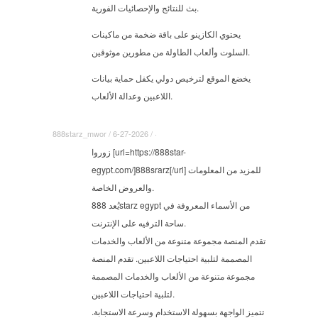
بث للنتائج والإحصائيات الفورية.
يحتوي الكازينو على باقة ضخمة من ماكينات
السلوت وألعاب الطاولة من مطورين موثوقين.
يخضع الموقع لترخيص دولي يكفل حماية بيانات
اللاعبين وعدالة الألعاب.
888starz_mwor / 6-27-2026 / ·
زوروا [url=https://888star-
egypt.com/]888srarz[/url] للمزيد من المعلومات
والعروض الخاصة.
يُعد 888starz egypt من الأسماء المعروفة في
ساحة الترفيه على الإنترنت.
تقدم المنصة مجموعة متنوعة من الألعاب والخدمات
المصممة لتلبية احتياجات اللاعبين. تقدم المنصة
مجموعة متنوعة من الألعاب والخدمات المصممة
لتلبية احتياجات اللاعبين.
تتميز الواجهة بسهولة الاستخدام وسرعة الاستجابة.