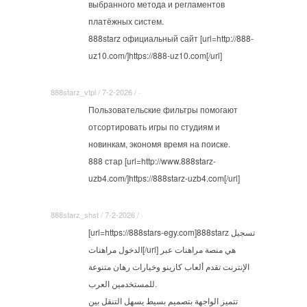
выбранного метода и регламентов
платёжных систем.
888starz официальный сайт [url=http://888-
uz10.com/]https://888-uz10.com[/url]
888starz_vtpl / 7-2-2026 / ·
Пользовательские фильтры помогают
отсортировать игры по студиям и
новинкам, экономя время на поиске.
888 стар [url=http://www.888starz-
uzb4.com/]https://888starz-uzb4.com[/url]
888starz_shst / 7-2-2026 / ·
[url=https://888stars-egy.com]888starz تسجيل
الدخول مراهنات[/url] هي منصة مراهنات عبر
الإنترنت تقدم ألعاب كازينو وخيارات رهان متنوعة
للمستخدمين العرب.
تتميز الواجهة بتصميم بسيط يسهل التنقل بين