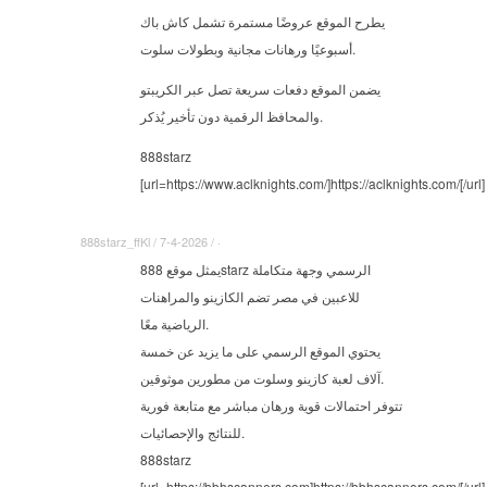
يطرح الموقع عروضًا مستمرة تشمل كاش باك
أسبوعيًا ورهانات مجانية وبطولات سلوت.
يضمن الموقع دفعات سريعة تصل عبر الكريبتو
والمحافظ الرقمية دون تأخير يُذكر.
888starz
[url=https://www.aclknights.com/]https://aclknights.com/[/url]
888starz_ffKl / 7-4-2026 / ·
يمثل موقع 888starz الرسمي وجهة متكاملة
للاعبين في مصر تضم الكازينو والمراهنات
الرياضية معًا.
يحتوي الموقع الرسمي على ما يزيد عن خمسة
آلاف لعبة كازينو وسلوت من مطورين موثوقين.
تتوفر احتمالات قوية ورهان مباشر مع متابعة فورية
للنتائج والإحصائيات.
888starz
[url=https://bbhscanners.com]https://bbhscanners.com/[/url]