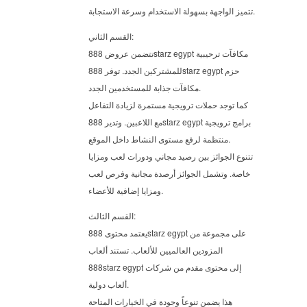
تتميز الواجهة بسهولة الاستخدام وسرعة الاستجابة.
القسم الثاني:
تتضمن عروض 888starz egypt مكافآت ترحيبية
للمشتركين الجدد. توفر 888starz egypt حزم
مكافآت جذابة للمستخدمين الجدد.
كما توجد حملات ترويجية مستمرة لزيادة التفاعل
مع اللاعبين. وتدير 888starz egypt برامج ترويجية
منتظمة لرفع مستوى النشاط داخل الموقع.
تتنوع الجوائز بين رصيد مجاني ودورات لعب ومزايا
خاصة. وتشمل الجوائز أرصدة مجانية وفرص لعب
ومزايا إضافية للأعضاء.
القسم الثالث:
يعتمد محتوى 888starz egypt على مجموعة من
المزودين العالميين للألعاب. تستند ألعاب
888starz egypt إلى محتوى مقدم من شركات
ألعاب دولية.
هذا يضمن تنوعاً وجودة في الخيارات المتاحة