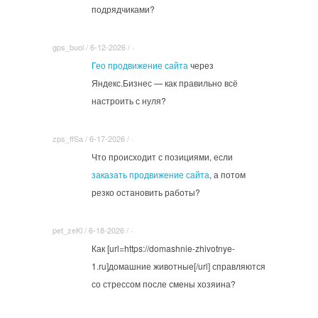
подрядчиками?
gps_buol / 6-12-2026 / ·
Гео продвижение сайта
через
Яндекс.Бизнес — как правильно всё
настроить с нуля?
zps_ffSa / 6-17-2026 / ·
Что происходит с позициями, если
заказать продвижение сайта
, а потом
резко остановить работы?
pet_zeKl / 6-18-2026 / ·
Как [url=https://domashnie-zhivotnye-
1.ru]домашние животные[/url] справляются
со стрессом после смены хозяина?