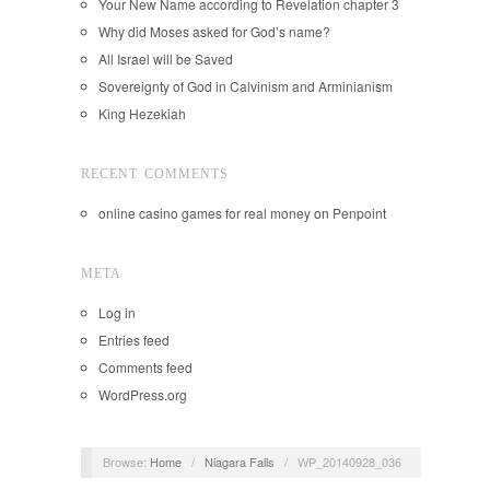
Your New Name according to Revelation chapter 3
Why did Moses asked for God’s name?
All Israel will be Saved
Sovereignty of God in Calvinism and Arminianism
King Hezekiah
RECENT COMMENTS
online casino games for real money
on
Penpoint
META
Log in
Entries feed
Comments feed
WordPress.org
Browse:
Home
/
Niagara Falls
/
WP_20140928_036