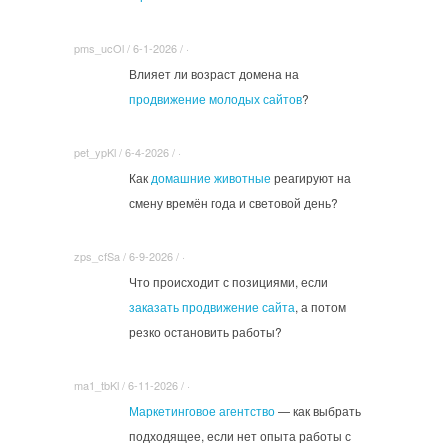
pms_ucOl / 6-1-2026 / ·
Влияет ли возраст домена на
продвижение молодых сайтов
?
pet_ypKl / 6-4-2026 / ·
Как
домашние животные
реагируют на
смену времён года и световой день?
zps_cfSa / 6-9-2026 / ·
Что происходит с позициями, если
заказать продвижение сайта
, а потом
резко остановить работы?
ma1_tbKl / 6-11-2026 / ·
Маркетинговое агентство
— как выбрать
подходящее, если нет опыта работы с