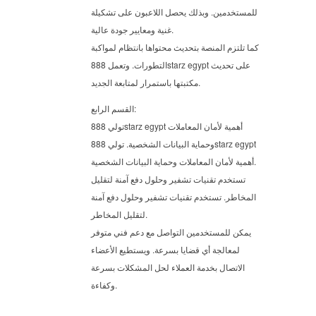
للمستخدمين. وبذلك يحصل اللاعبون على تشكيلة
غنية ومعايير جودة عالية.
كما تلتزم المنصة بتحديث محتواها بانتظام لمواكبة
التطورات. وتعمل 888starz egypt على تحديث
مكتبتها باستمرار لمتابعة الجديد.
القسم الرابع:
تولي 888starz egypt أهمية لأمان المعاملات
وحماية البيانات الشخصية. تولي 888starz egypt
أهمية لأمان المعاملات وحماية البيانات الشخصية.
تستخدم تقنيات تشفير وحلول دفع آمنة لتقليل
المخاطر. تستخدم تقنيات تشفير وحلول دفع آمنة
لتقليل المخاطر.
يمكن للمستخدمين التواصل مع دعم فني متوفر
لمعالجة أي قضايا بسرعة. ويستطيع الأعضاء
الاتصال بخدمة العملاء لحل المشكلات بسرعة
وكفاءة.