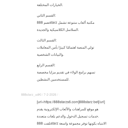
الخيارات المختلفة.
القسم الثاني:
تضم 888starz مكتبة ألعاب متنوعة تشمل
السلاسل الكلاسيكية والجديدة.
القسم الثالث:
تولي المنصة اهتمامًا كبيرًا بأمن المعاملات
والبيانات الشخصية.
القسم الرابع:
تسهم برامج الولاء في تقديم مزايا مخصصة
للمستخدمين النشطين.
888starz_udKl / 7-2-2026 / ·
[url=https://888starzs6.com]888starz bet[/url]
هو موقع للمراهنات والألعاب الإلكترونية يقدم
خدمات تسجيل الدخول والدعم بلغات متعددة.
تلفت 888starz الانتباه بكونها توفر مجموعة واسعة