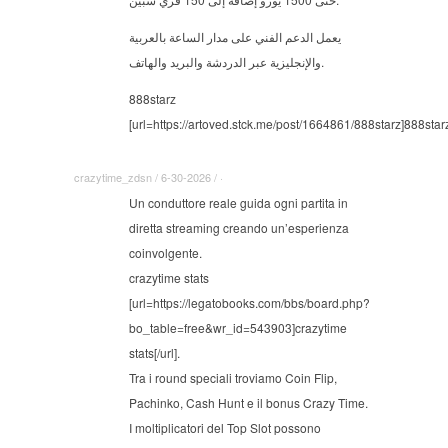
يعمل الدعم الفني على مدار الساعة بالعربية
والإنجليزية عبر الدردشة والبريد والهاتف.
888starz
[url=https://artoved.stck.me/post/1664861/888starz]888starz[
crazytime_zdsn / 6-30-2026 / ·
Un conduttore reale guida ogni partita in
diretta streaming creando un’esperienza
coinvolgente.
crazytime stats
[url=https://legatobooks.com/bbs/board.php?
bo_table=free&wr_id=543903]crazytime
stats[/url].
Tra i round speciali troviamo Coin Flip,
Pachinko, Cash Hunt e il bonus Crazy Time.
I moltiplicatori del Top Slot possono