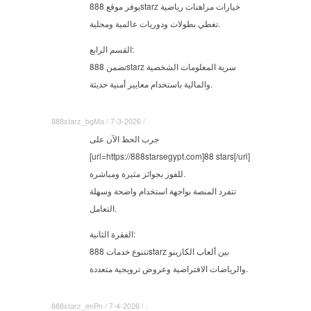
يوفر موقع 888starz خيارات مراهنات رياضية
تغطي بطولات ودوريات عالمية ومحلية.
القسم الرابع:
تضمن 888starz سرية المعلومات الشخصية
والمالية باستخدام معايير أمنية حديثة.
888starz_bgMa / 7-3-2026 / ·
جرب الحظ الآن على
[url=https://888starsegypt.com]88 stars[/url]
للفوز بجوائز مثيرة ومباشرة.
تتفرد المنصة بواجهة استخدام واضحة وسهلة
التعامل.
الفقرة الثانية:
تتنوع خدمات 888starz بين ألعاب الكازينو
والرياضات الافتراضية وعروض ترويجية متعددة.
888starz_enPn / 7-4-2026 / ·