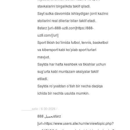
stavkalarini birgalikda taklif qiladi.
Sayt sutka davomida ishlaydigan jonli kazino
stollarini real dilerlar bilan taklif etadi.
8starz [url=888-uz8.com]https://888-
uz8.com/[/url]
Sport tikish bo’limida futbol, tennis, basketbol
va kibersport kabi ko’plab sport turlari
mavjud.
Saytda har hafta keshbek va tikishlar uchun
sug’urta kabi muntazam aksiyalar taklif
etiladi.
Saytda ro’yxatdan o’tish bir necha daqiqa
ichida bir nechta usulda mumkin.
______ozkr / 6-30-2026 / ·
تحميل 888starz
[url=https://www.users.atw.hu/nlw/viewtopic.php?