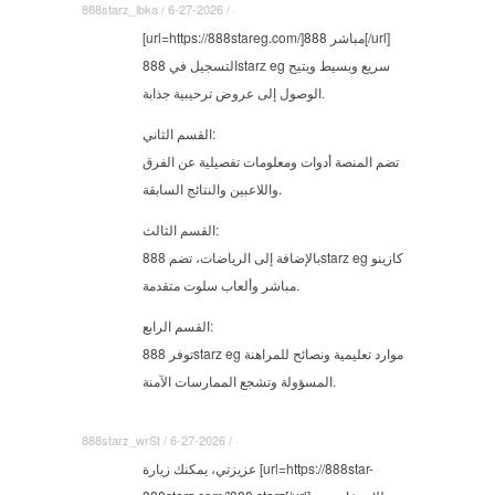
888starz_lbka / 6-27-2026 / ·
[url=https://888stareg.com/]888 مباشر[/url]
التسجيل في 888starz eg سريع وبسيط ويتيح
الوصول إلى عروض ترحيبية جذابة.
القسم الثاني:
تضم المنصة أدوات ومعلومات تفصيلية عن الفرق
واللاعبين والنتائج السابقة.
القسم الثالث:
بالإضافة إلى الرياضات، تضم 888starz eg كازينو
مباشر وألعاب سلوت متقدمة.
القسم الرابع:
توفر 888starz eg موارد تعليمية ونصائح للمراهنة
المسؤولة وتشجع الممارسات الآمنة.
888starz_wrSt / 6-27-2026 / ·
عزيزتي، يمكنك زيارة [url=https://888star-