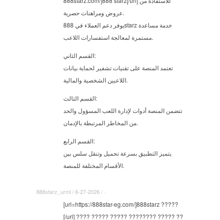
888starz.com/]888 starz[/url] للاستفادة من
عروض ومراهنات حصرية.
يوفر دعم العملاء في 888starz خدمة مساعدة
مستمرة لمعالجة استفسارات اللاعب.
القسم الثاني:
تعتمد المنصة على تقنيات تشفير لحماية بيانات
اللاعبين الشخصية والمالية.
القسم الثالث:
تتضمن المنصة أدوات لإدارة اللعب المسؤول والحد
من المخاطر المرتبطة بالإدمان.
القسم الرابع:
يتميز التطبيق بسرعة تحميل وتنقل سلس بين
الأقسام المختلفة للمنصة.
888starz_urml / 6-27-2026 / ·
[url=https://888star-eg.com/]888starz ?????
[/url] ???? ????? ????? ???????? ????? ??