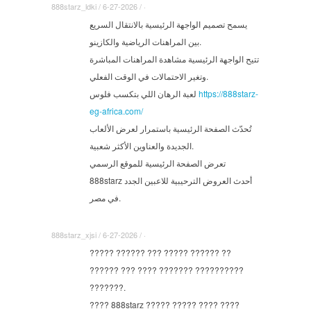
888starz_ldki / 6-27-2026 / ·
يسمح تصميم الواجهة الرئيسية بالانتقال السريع
بين المراهنات الرياضية والكازينو.
تتيح الواجهة الرئيسية مشاهدة المراهنات المباشرة
وتغير الاحتمالات في الوقت الفعلي.
لعبة الرهان اللي بتكسب فلوس
https://888starz-
eg-africa.com/
تُحدّث الصفحة الرئيسية باستمرار لعرض الألعاب
الجديدة والعناوين الأكثر شعبية.
تعرض الصفحة الرئيسية للموقع الرسمي
888starz أحدث العروض الترحيبية للاعبين الجدد
في مصر.
888starz_xjsi / 6-27-2026 / ·
????? ?????? ??? ????? ?????? ??
?????? ??? ???? ??????? ??????????
???????.
???? 888starz ????? ????? ???? ????