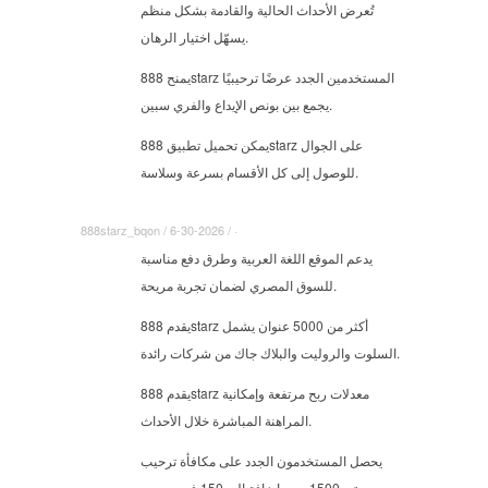
تُعرض الأحداث الحالية والقادمة بشكل منظم
يسهّل اختيار الرهان.
يمنح 888starz المستخدمين الجدد عرضًا ترحيبيًا
يجمع بين بونص الإيداع والفري سبين.
يمكن تحميل تطبيق 888starz على الجوال
للوصول إلى كل الأقسام بسرعة وسلاسة.
888starz_bqon / 6-30-2026 / ·
يدعم الموقع اللغة العربية وطرق دفع مناسبة
للسوق المصري لضمان تجربة مريحة.
يقدم 888starz أكثر من 5000 عنوان يشمل
السلوت والروليت والبلاك جاك من شركات رائدة.
يقدم 888starz معدلات ربح مرتفعة وإمكانية
المراهنة المباشرة خلال الأحداث.
يحصل المستخدمون الجدد على مكافأة ترحيب
حتى 1500 يورو إضافة إلى 150 فري سبين.