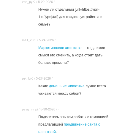
vpn_pyKl / 5-22-2026 / ·
Нужен ли отдельный [url=https://vpn-
1.ru]vpn[/url] для каждого устройства в
семье?
ma1_vuKl / 5-24-2026 / ·
Маркетинговое агентство
— когда имеет
смысл его сменить, а когда стоит дать
больше времени?
pet_lgKl / 5-27-2026 / ·
Какие
домашние животные
лучше всего
уживаются между собой?
pssg_mnpi / 5-30-2026 / ·
Поделитесь опытом работы с компанией,
предлагавшей
продвижение сайта с
гарантией
.