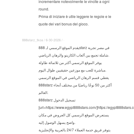
incrementare notevolmente le vincite a ogni
round.
Prima di iniziare è utile leggere le regole e le
quote dei vari bonus del gioco.
888starz_tkoa / 6-30-2026 / ·
يقدم الموقع الرسمي لـ 888starz في مصر تجربة
شاملة تجمع بين ألعاب الكازينو والرهان الرياضي.
يوفر الموقع الرسمي أكثر من ثلاثمائة طاولة
مباشرة للعب مع موزعين حقيقيين طوال اليوم.
يغطي قسم الرهان الرياضي في الموقع الرسمي
888starz أكثر من 50 نوعًا رياضيًا من مختلف أنحاء
العالم.
888starz تسجيل الدخول
[url=https://www.egypt888stars.com/]https://egypt888stars.co
يستعرض الموقع الرسمي كل العروض في مكان
واضح يسهل الوصول إليه.
يتوفر فريق خدمة العملاء 24/7 بالعربية والإنجليزية