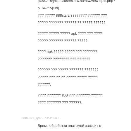
p=64715/]https://users.atw.hu/nlw/viewtopic.php?
p=64715[/url]
??? ????? 888starz ???????? ?????? ???
????? ??????? ?????? ?? ????? ??????.
????? ????? ????? apk ???? ??? ????
????? ??????? ?????? ?????.
???? apk ????? ????? ??? ???????
??????? ???????? ??? ?? ????.
?????? ??? ????? ??????? ???????
????? ??? ?? ?? ????? ????? ?????
??????.
???? ??????? iOS ??? ??????? ??????
???? ??????? ??? ??????.
888starz_rjMr / 7-2-2026 / ·
Время обработки платежей зависит от