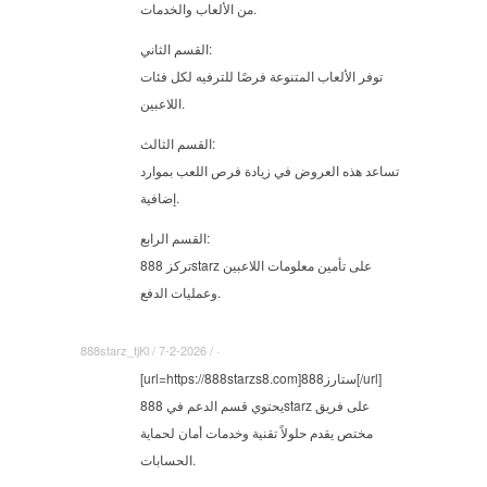
من الألعاب والخدمات.
القسم الثاني:
توفر الألعاب المتنوعة فرصًا للترفيه لكل فئات
اللاعبين.
القسم الثالث:
تساعد هذه العروض في زيادة فرص اللعب بموارد
إضافية.
القسم الرابع:
تركز 888starz على تأمين معلومات اللاعبين
وعمليات الدفع.
888starz_tjKl / 7-2-2026 / ·
[url=https://888starzs8.com]888ستارز[/url]
يحتوي قسم الدعم في 888starz على فريق
مختص يقدم حلولاً تقنية وخدمات أمان لحماية
الحسابات.