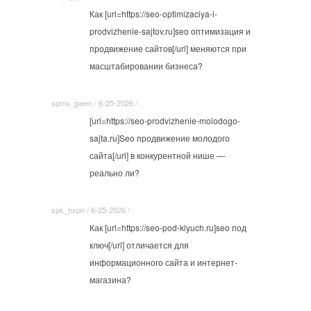
Как [url=https://seo-optimizaciya-i-
prodvizhenie-sajtov.ru]seo оптимизация и
продвижение сайтов[/url] меняются при
масштабировании бизнеса?
spms_gwen / 6-25-2026 / ·
[url=https://seo-prodvizhenie-molodogo-
sajta.ru]Seo продвижение молодого
сайта[/url] в конкурентной нише —
реально ли?
spk_hxpn / 6-25-2026 / ·
Как [url=https://seo-pod-klyuch.ru]seo под
ключ[/url] отличается для
информационного сайта и интернет-
магазина?