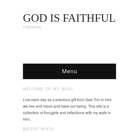
GOD IS FAITHFUL
FREDDTAN
Menu
WELCOME TO MY BLOG
Live each day as a precious gift from God. For in Him
we live and move and have our being. This site is a
collection of thoughts and reflections with my walk in
Him.
RECENT POSTS