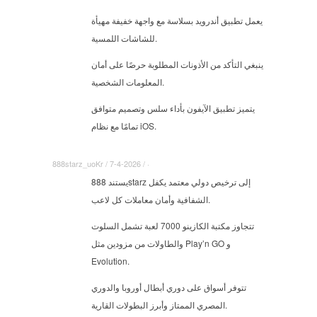
يعمل تطبيق أندرويد بسلاسة مع واجهة خفيفة مهيأة
للشاشات اللمسية.
ينبغي التأكد من الأذونات المطلوبة حرصًا على أمان
المعلومات الشخصية.
يتميز تطبيق الآيفون بأداء سلس وتصميم متوافق
تمامًا مع نظام iOS.
888starz_uoKr / 7-4-2026 / ·
يستند 888starz إلى ترخيص دولي معتمد يكفل
الشفافية وأمان معاملات كل لاعب.
تتجاوز مكتبة الكازينو 7000 لعبة تشمل السلوت
والطاولات من مزودين مثل Play’n GO و
Evolution.
تتوفر أسواق على دوري أبطال أوروبا والدوري
المصري الممتاز وأبرز البطولات القارية.