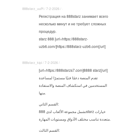
888starz_uuPl / 7-2-2026 / ·
Регистрация на 888starz занимает всего
несколько минут и не требует сложных
процедур.
starz 888 [url=https://888starz-
uzb6.com/]https://888starz-uzb6.com[/url]
888starz_kipi / 7-2-2026 / ·
[url=https://888starzs7.com]8888 starz[/url]
تقدم المنصة دعمًا فنيًا مستمرًا لمساعدة
المستخدمين في استكشاف المنصة والاستفادة
منها.
القسم الثاني:
تشمل مجموعة الألعاب لدى 888starz خيارات
متعددة تناسب مختلف الأذواق ومستويات المهارة.
القسم الثالث: