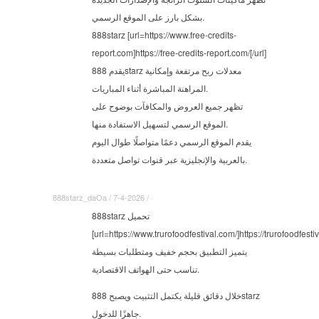
بشكل بارز على الموقع الرسمي.
888starz [url=https://www.free-credits-
report.com]https://free-credits-report.com/[/url]
يقدم 888starz معدلات ربح مرتفعة وإمكانية
المراهنة المباشرة أثناء المباريات.
تظهر جميع العروض والمكافآت بوضوح على
الموقع الرسمي لتسهيل الاستفادة منها.
يقدم الموقع الرسمي دعمًا متواصلًا طوال اليوم
بالعربية والإنجليزية عبر قنوات تواصل متعددة.
888starz_daOa / 7-4-2026 / ·
888starz تحميل
[url=https://www.trurofoodfestival.com/]https://trurofoodfestiv
يتميز التطبيق بحجم خفيف ومتطلبات بسيطة
تناسب حتى الهواتف الاقتصادية.
خلال دقائق قليلة يكتمل التثبيت ويصبح 888starz
جاهزًا للدخول.