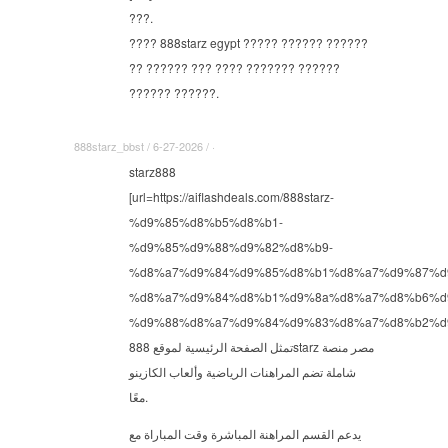
???.
???? 888starz egypt ????? ?????? ??????
?? ?????? ??? ???? ??????? ??????
?????? ??????.
888starz_bbst / 6-27-2026 / ·
starz888
[url=https://aiflashdeals.com/888starz-
%d9%85%d8%b5%d8%b1-
%d9%85%d9%88%d9%82%d8%b9-
%d8%a7%d9%84%d9%85%d8%b1%d8%a7%d9%87%d
%d8%a7%d9%84%d8%b1%d9%8a%d8%a7%d8%b6%d
%d9%88%d8%a7%d9%84%d9%83%d8%a7%d8%b2%d9%8a/
تمثل الصفحة الرئيسية لموقع 888starz مصر منصة
شاملة تضم المراهنات الرياضية وألعاب الكازينو
معًا.
يدعم القسم المراهنة المباشرة وقت المباراة مع