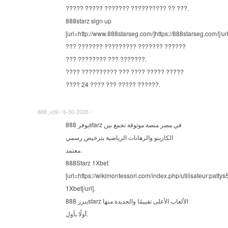
????? ????? ??????? ?????????? ?? ???.
888starz sign up
[url=http://www.888starseg.com/]https://888starseg.com/[/url
??? ??????? ????????? ??????? ??????
??? ???????? ??? ???????.
???? ?????????? ??? ???? ????? ?????
???? 24 ???? ??? ????? ??????.
888_vjSi / 6-30-2026 / ·
يوفر 888starz في مصر منصة موثوقة تجمع بين
الكازينو والرهانات الرياضية بترخيص رسمي
معتمد.
888Starz 1Xbet
[url=https://wikimontessori.com/index.php/utilisateur:patt
1Xbet[/url].
يبرز 888starz الألعاب الأعلى تقييمًا والجديدة منها
أولًا بأول.