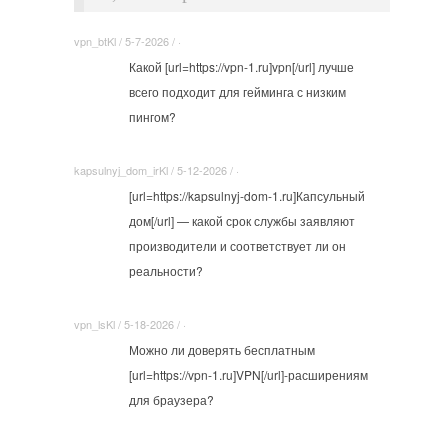
vpn_btKl / 5-7-2026 / ·
Какой [url=https://vpn-1.ru]vpn[/url] лучше
всего подходит для гейминга с низким
пингом?
kapsulnyj_dom_irKl / 5-12-2026 / ·
[url=https://kapsulnyj-dom-1.ru]Капсульный
дом[/url] — какой срок службы заявляют
производители и соответствует ли он
реальности?
vpn_lsKl / 5-18-2026 / ·
Можно ли доверять бесплатным
[url=https://vpn-1.ru]VPN[/url]-расширениям
для браузера?