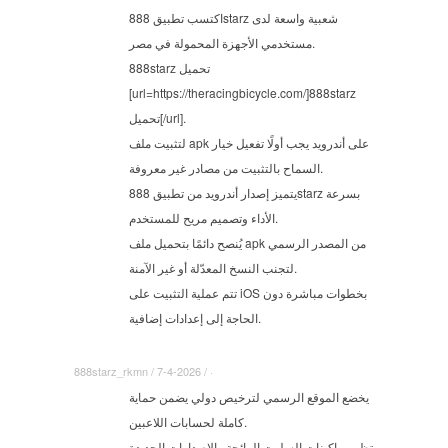
اكتسب تطبيق 888starz شعبية واسعة لدى
مستخدمي الأجهزة المحمولة في مصر.
888starz تحميل
[url=https://theracingbicycle.com/]888starz
تحميل[/url].
لتثبيت ملف apk على أندرويد يجب أولًا تفعيل خيار
السماح بالتثبيت من مصادر غير معروفة.
يتميز إصدار أندرويد من تطبيق 888starz بسرعة
الأداء وتصميم مريح للمستخدم.
يُنصح دائمًا بتحميل ملف apk من المصدر الرسمي
لتجنب النسخ المعدّلة أو غير الآمنة.
تتم عملية التثبيت على iOS بخطوات مباشرة دون
الحاجة إلى إعدادات إضافية.
888starz_rkmn / 7-4-2026 / ·
يخضع الموقع الرسمي لترخيص دولي يضمن حماية
كاملة لحسابات اللاعبين.
تظهر ماكينات السلوت الرائجة والإصدارات الجديدة